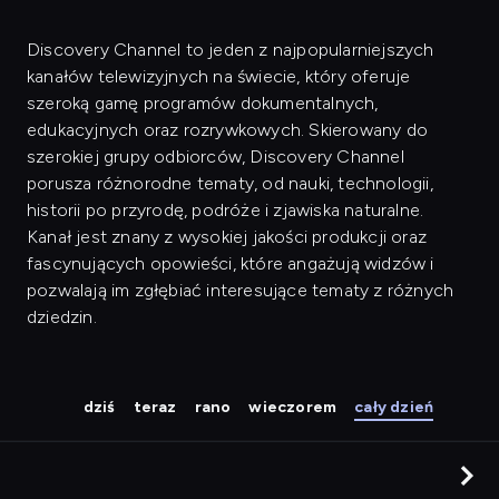
Discovery Channel to jeden z najpopularniejszych
kanałów telewizyjnych na świecie, który oferuje
szeroką gamę programów dokumentalnych,
edukacyjnych oraz rozrywkowych. Skierowany do
szerokiej grupy odbiorców, Discovery Channel
porusza różnorodne tematy, od nauki, technologii,
historii po przyrodę, podróże i zjawiska naturalne.
Kanał jest znany z wysokiej jakości produkcji oraz
fascynujących opowieści, które angażują widzów i
pozwalają im zgłębiać interesujące tematy z różnych
dziedzin.
dziś
teraz
rano
wieczorem
cały dzień