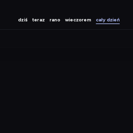
dziś
teraz
rano
wieczorem
cały dzień