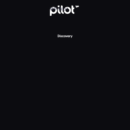
ry Channel, Oglądaj w WP Pilot
WP Pilot