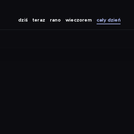
dziś
teraz
rano
wieczorem
cały dzień