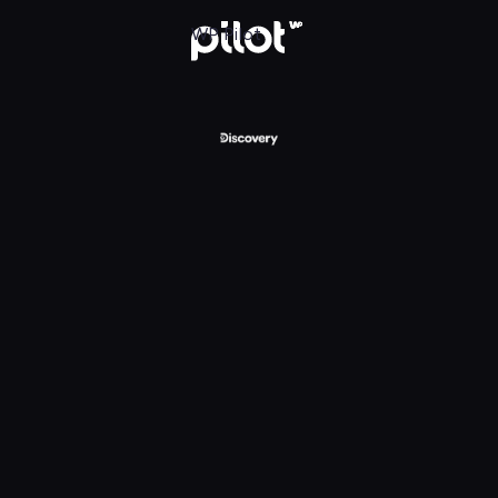
ry Channel, Oglądaj w WP Pilot
WP Pilot