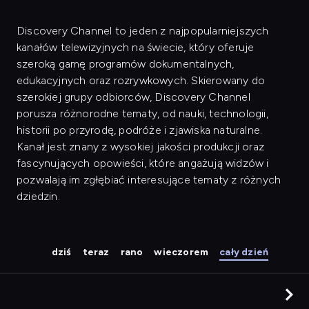
Discovery Channel to jeden z najpopularniejszych
kanałów telewizyjnych na świecie, który oferuje
szeroką gamę programów dokumentalnych,
edukacyjnych oraz rozrywkowych. Skierowany do
szerokiej grupy odbiorców, Discovery Channel
porusza różnorodne tematy, od nauki, technologii,
historii po przyrodę, podróże i zjawiska naturalne.
Kanał jest znany z wysokiej jakości produkcji oraz
fascynujących opowieści, które angażują widzów i
pozwalają im zgłębiać interesujące tematy z różnych
dziedzin.
dziś
teraz
rano
wieczorem
cały dzień