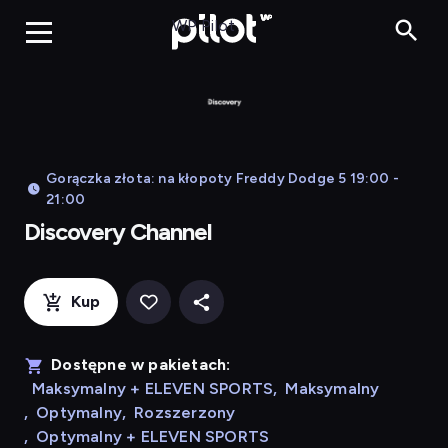
Discove
WP Pilot
Gorączka złota: na kłopoty Freddy Dodge 5 19:00 -
21:00
Discovery Channel
Kup
Dostępne w pakietach:
Maksymalny + ELEVEN SPORTS
,
Maksymalny
,
Optymalny
,
Rozszerzony
,
Optymalny + ELEVEN SPORTS