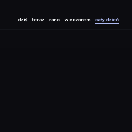
dziś
teraz
rano
wieczorem
cały dzień