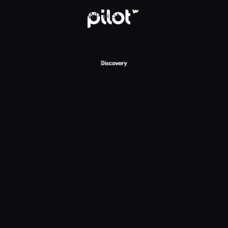
ry Channel, Oglądaj w WP Pilot
WP Pilot