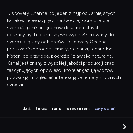
Discovery Channel to jeden z najpopularniejszych
kanałów telewizyjnych na świecie, który oferuje
szeroką gamę programów dokumentalnych,
edukacyjnych oraz rozrywkowych. Skierowany do
szerokiej grupy odbiorców, Discovery Channel
porusza różnorodne tematy, od nauki, technologii,
historii po przyrodę, podróże i zjawiska naturalne.
Kanał jest znany z wysokiej jakości produkcji oraz
fascynujących opowieści, które angażują widzów i
pozwalają im zgłębiać interesujące tematy z różnych
dziedzin.
dziś
teraz
rano
wieczorem
cały dzień