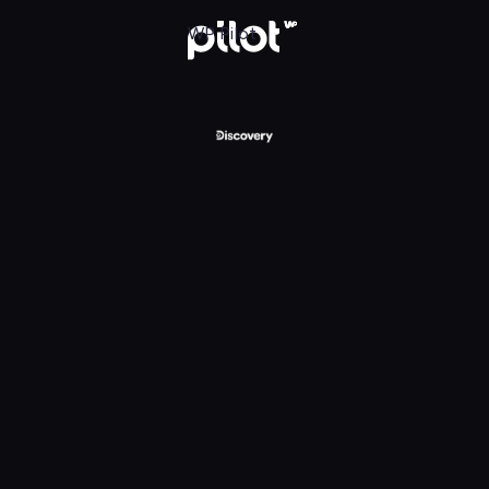
ry Channel, Oglądaj w WP Pilot
WP Pilot