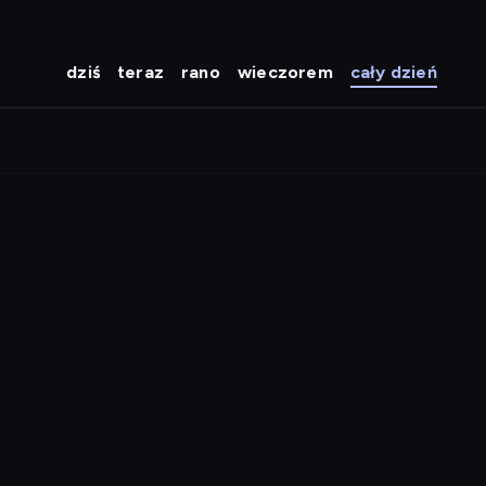
dziś
teraz
rano
wieczorem
cały dzień