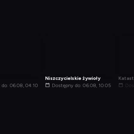
nagranie
nag
z
z
tv
tv
Niszczycielskie żywioły
Katas
do: 06.08, 04:10
Dostępny do: 06.08, 10:05
Dos
j kod
Informacje o usługodawcy