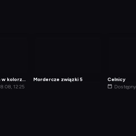
nagranie
nagranie
z
z
tv
tv
 w kolorze:
Mordercze związki 5
Celnicy
stwa
8.08, 12:25
Dostępny 
min
Polityka Prywatności
Ustawienia prywatności
Zrealizu