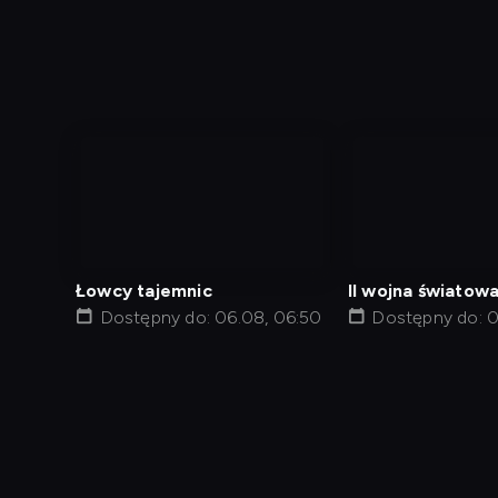
nagranie
nagranie
z
z
tv
tv
Łowcy tajemnic
II wojna światowa
Dostępny do: 06.08, 06:50
Droga do zwycię
Dostępny do: 0
Diagnostyka
Test prędkości
Kontakt
Regula
Dostęp za granicą