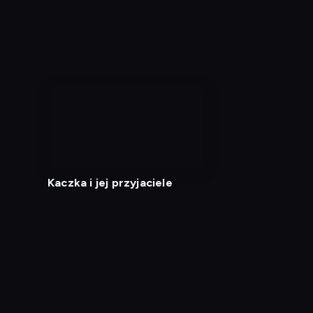
Kaczka i jej przyjaciele
Diagnostyka
Test prędkości
Kontakt
Regula
Dostęp za granicą