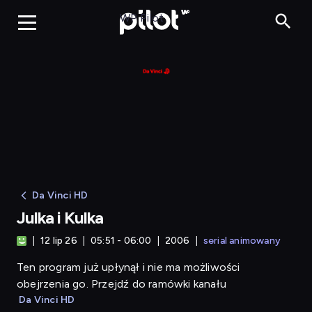
Julka i Kulka
WP Pilot
Da Vinci HD
Julka i Kulka
12 lip 26
05:51 - 06:00
2006
serial animowany
Ten program już upłynął i nie ma możliwości
obejrzenia go. Przejdź do ramówki kanału
Da Vinci HD