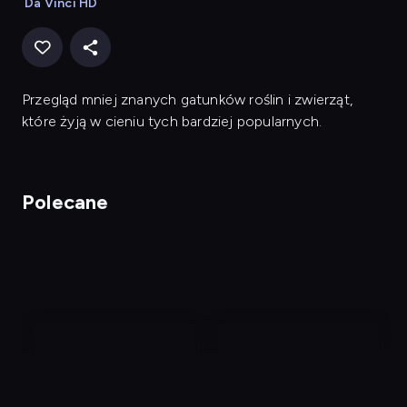
Da Vinci HD
Przegląd mniej znanych gatunków roślin i zwierząt,
które żyją w cieniu tych bardziej popularnych.
Polecane
nagranie
nagranie
z
z
tv
tv