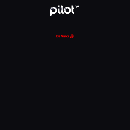
glądaj w WP Pilot
WP Pilot