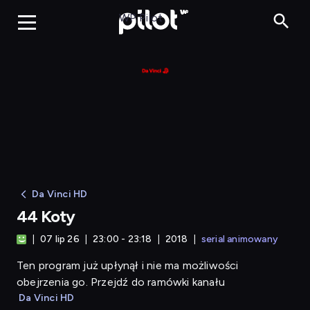
44 Koty
WP Pilot
Da Vinci HD
44 Koty
07 lip 26
23:00 - 23:18
2018
serial animowany
Ten program już upłynął i nie ma możliwości
obejrzenia go. Przejdź do ramówki kanału
Da Vinci HD