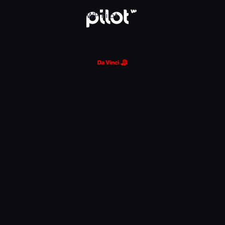
glądaj w WP Pilot
WP Pilot