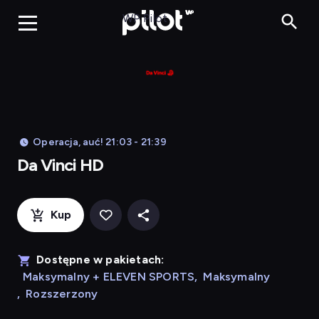
Da Vinci HD, O
WP Pilot
Operacja, auć! 21:03 - 21:39
Da Vinci HD
Kup
Dostępne w pakietach:
Maksymalny + ELEVEN SPORTS
,
Maksymalny
,
Rozszerzony