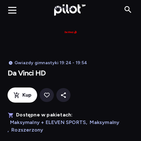
Da Vinci HD, O
WP Pilot
Gwiazdy gimnastyki 19:24 - 19:54
Da Vinci HD
Kup
Dostępne w pakietach:
Maksymalny + ELEVEN SPORTS
,
Maksymalny
,
Rozszerzony