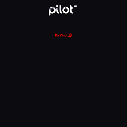
glądaj w WP Pilot
WP Pilot