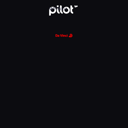
glądaj w WP Pilot
WP Pilot