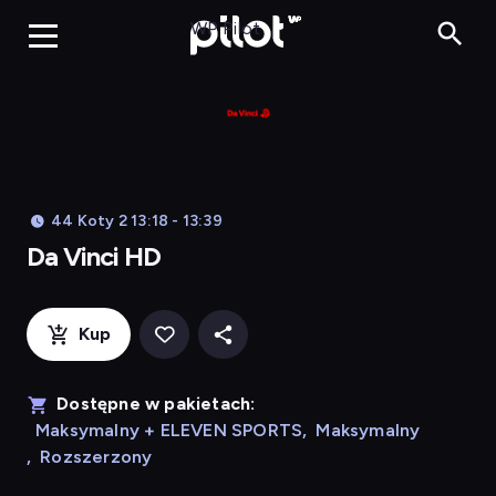
Da Vinci HD, O
WP Pilot
44 Koty 2 13:18 - 13:39
Da Vinci HD
Kup
Dostępne w pakietach:
Maksymalny + ELEVEN SPORTS
,
Maksymalny
,
Rozszerzony