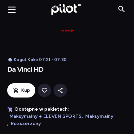
Da Vinci HD, O
WP Pilot
Kogut Koko 07:21 - 07:30
Da Vinci HD
Kup
Dostępne w pakietach:
Maksymalny + ELEVEN SPORTS
,
Maksymalny
,
Rozszerzony