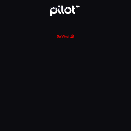
glądaj w WP Pilot
WP Pilot