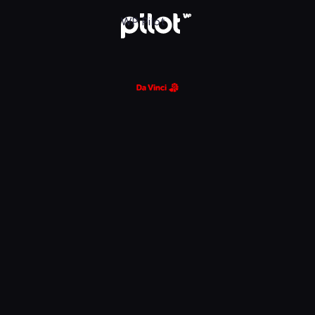
glądaj w WP Pilot
WP Pilot