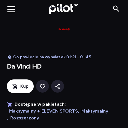
Da Vinci HD, O
WP Pilot
Co powiecie na wynalazek 01:21 - 01:45
Da Vinci HD
Kup
Dostępne w pakietach:
Maksymalny + ELEVEN SPORTS
,
Maksymalny
,
Rozszerzony