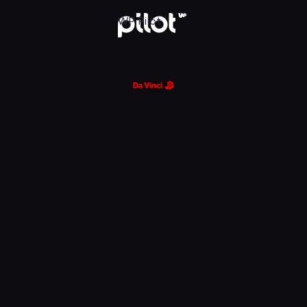
glądaj w WP Pilot
WP Pilot