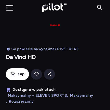
Da Vinci HD, O
WP Pilot
Co powiecie na wynalazek 01:21 - 01:45
Da Vinci HD
Kup
Dostępne w pakietach:
Maksymalny + ELEVEN SPORTS
,
Maksymalny
,
Rozszerzony