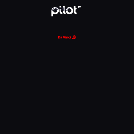
glądaj w WP Pilot
WP Pilot