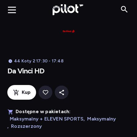
Da Vinci HD, O
WP Pilot
44 Koty 2 17:30 - 17:48
Da Vinci HD
Kup
Dostępne w pakietach:
Maksymalny + ELEVEN SPORTS
,
Maksymalny
,
Rozszerzony