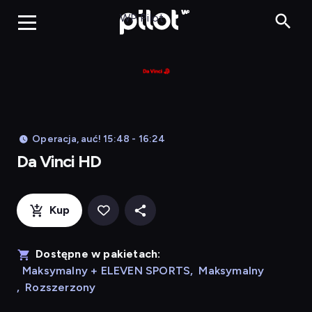
Da Vinci HD, O
WP Pilot
Operacja, auć! 15:48 - 16:24
Da Vinci HD
Kup
Dostępne w pakietach:
Maksymalny + ELEVEN SPORTS
,
Maksymalny
,
Rozszerzony