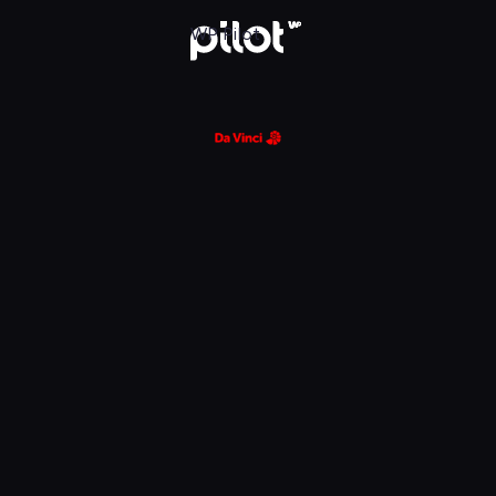
glądaj w WP Pilot
WP Pilot