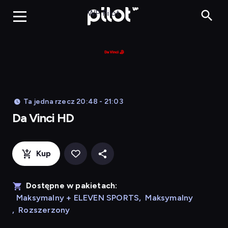
Da Vinci HD, O
WP Pilot
Ta jedna rzecz 20:48 - 21:03
Da Vinci HD
Kup
Dostępne w pakietach:
Maksymalny + ELEVEN SPORTS
,
Maksymalny
,
Rozszerzony