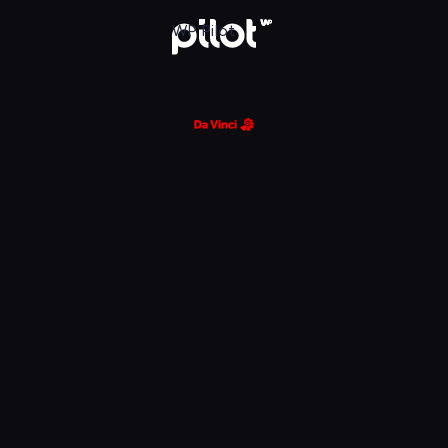
glądaj w WP Pilot
WP Pilot