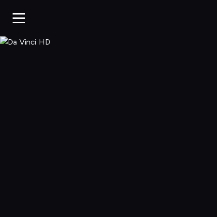
Da Vinci HD, O