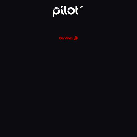
glądaj w WP Pilot
WP Pilot