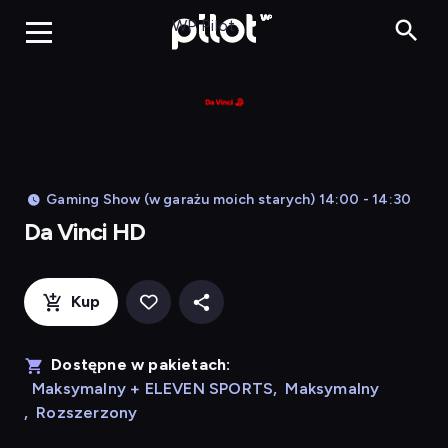
Da Vinci HD, O
WP Pilot
Gaming Show (w garażu moich starych) 14:00 - 14:30
Da Vinci HD
Kup
Dostępne w pakietach:
Maksymalny + ELEVEN SPORTS
,
Maksymalny
,
Rozszerzony