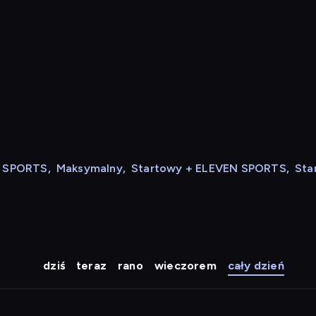
N SPORTS
,
Maksymalny
,
Startowy + ELEVEN SPORTS
,
Sta
dziś
teraz
rano
wieczorem
cały dzień