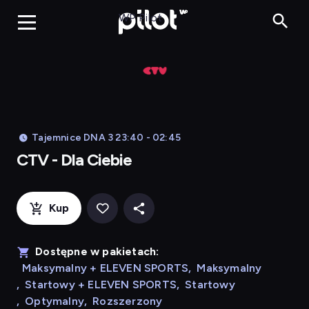
CTV - Dla 
WP Pilot
Tajemnice DNA 3 23:40 - 02:45
CTV - Dla Ciebie
Kup
Dostępne w pakietach:
Maksymalny + ELEVEN SPORTS
,
Maksymalny
,
Startowy + ELEVEN SPORTS
,
Startowy
,
Optymalny
,
Rozszerzony