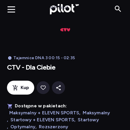
CTV - Dla 
WP Pilot
Tajemnice DNA 3 00:15 - 02:35
CTV - Dla Ciebie
Kup
Dostępne w pakietach:
Maksymalny + ELEVEN SPORTS
,
Maksymalny
,
Startowy + ELEVEN SPORTS
,
Startowy
,
Optymalny
,
Rozszerzony