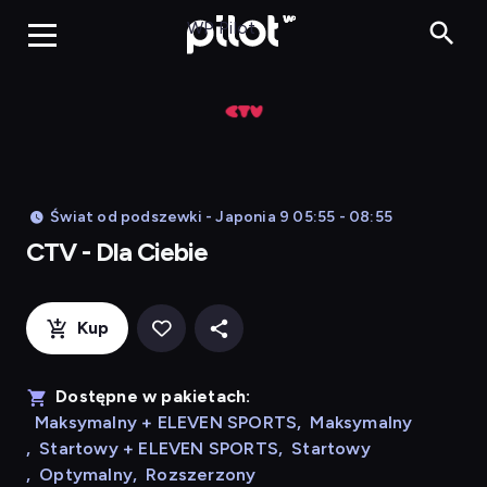
CTV - Dla 
WP Pilot
Świat od podszewki - Japonia 9 05:55 - 08:55
CTV - Dla Ciebie
Kup
Dostępne w pakietach:
Maksymalny + ELEVEN SPORTS
,
Maksymalny
,
Startowy + ELEVEN SPORTS
,
Startowy
,
Optymalny
,
Rozszerzony