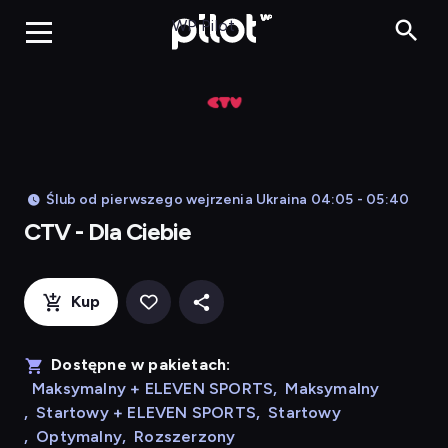
CTV - Dla 
WP Pilot
Ślub od pierwszego wejrzenia Ukraina 04:05 - 05:40
CTV - Dla Ciebie
Kup
Dostępne w pakietach:
Maksymalny + ELEVEN SPORTS
,
Maksymalny
,
Startowy + ELEVEN SPORTS
,
Startowy
,
Optymalny
,
Rozszerzony