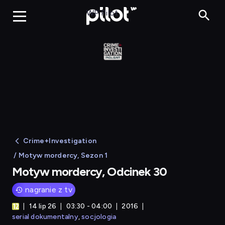
Motyw mordercy
WP Pilot
Crime+Investigation
/ Motyw mordercy, Sezon 1
Motyw mordercy, Odcinek 30
nagranie z tv
14 lip 26
03:30 - 04:00
2016
serial dokumentalny
socjologia