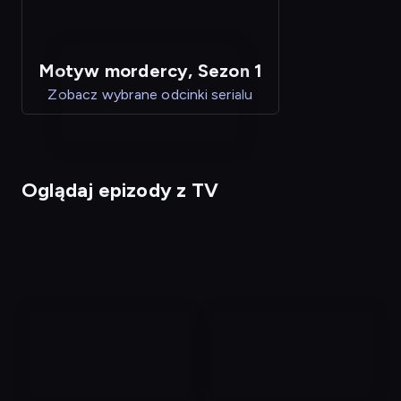
Motyw mordercy, Sezon 1
Zobacz wybrane odcinki serialu
Oglądaj epizody z TV
nagranie
nagranie
z
z
tv
tv