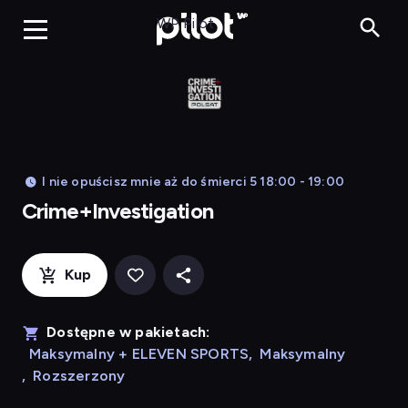
Crime+
WP Pilot
I nie opuścisz mnie aż do śmierci 5 18:00 - 19:00
Crime+Investigation
Kup
Dostępne w pakietach:
Maksymalny + ELEVEN SPORTS
,
Maksymalny
,
Rozszerzony