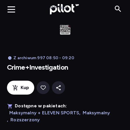
Crime+
WP Pilot
Z archiwum 997 08:50 - 09:20
Crime+Investigation
Kup
Dostępne w pakietach:
Maksymalny + ELEVEN SPORTS
,
Maksymalny
,
Rozszerzony