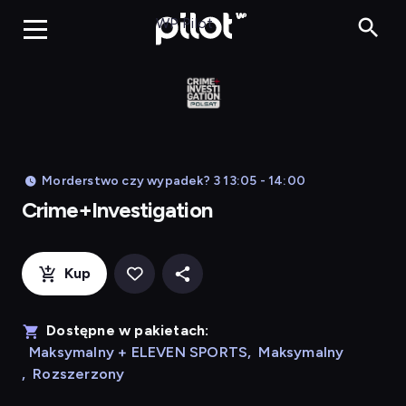
Crime+
WP Pilot
Morderstwo czy wypadek? 3 13:05 - 14:00
Crime+Investigation
Kup
Dostępne w pakietach:
Maksymalny + ELEVEN SPORTS
,
Maksymalny
,
Rozszerzony