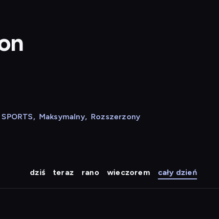
ion
N SPORTS
,
Maksymalny
,
Rozszerzony
dziś
teraz
rano
wieczorem
cały dzień