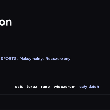
ion
N SPORTS
,
Maksymalny
,
Rozszerzony
dziś
teraz
rano
wieczorem
cały dzień