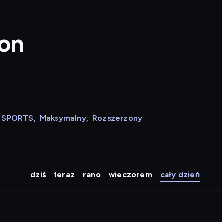
ion
N SPORTS
,
Maksymalny
,
Rozszerzony
dziś
teraz
rano
wieczorem
cały dzień