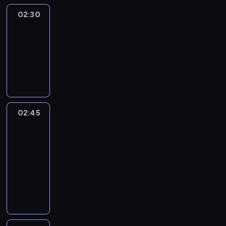
02:30
Marketplace
Asia
02:30
-
02:45
program
publicystyczny
02:45
CNN
Marketplace
Middle
East
02:45
-
03:00
program
publicystyczny