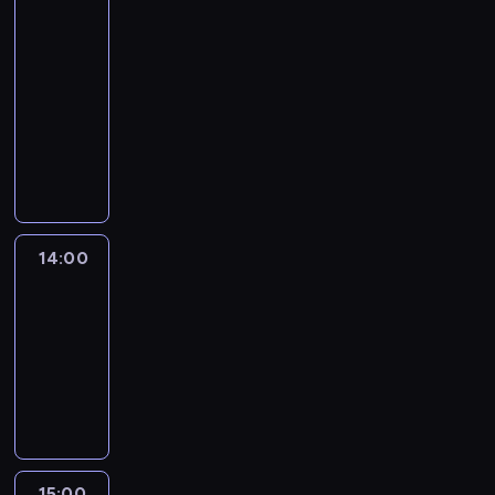
Tapper
and
Dana
Bash
13:00
-
14:00
program
publicystyczny
14:00
Fareed
Zakaria
GPS
14:00
-
15:00
program
publicystyczny
15:00
Inside