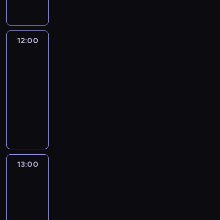
12:00
Inside
Politics:
With
Manu
Raju
12:00
-
13:00
program
publicystyczny
13:00
State
of
the
Union:
With
Jake