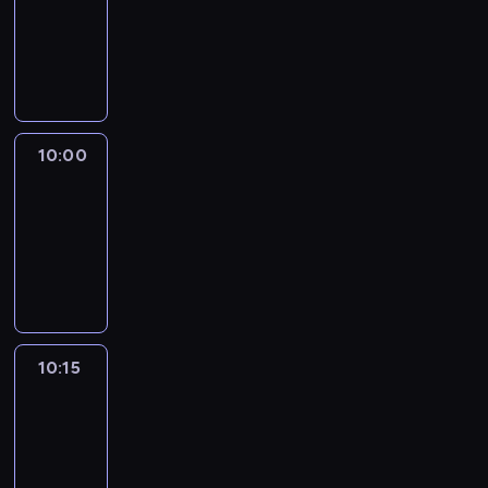
-
10:00
program
informacyjny
10:00
Marketplace
Asia
10:00
-
10:15
program
publicystyczny
10:15
CNN
Marketplace
Middle
East
10:15
-