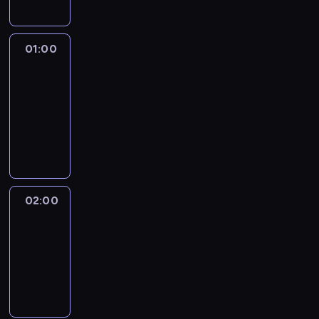
01:00
Fareed
Zakaria
GPS
01:00
-
02:00
program
publicystyczny
02:00
African
Voices
02:00
-
02:30
program
publicystyczny