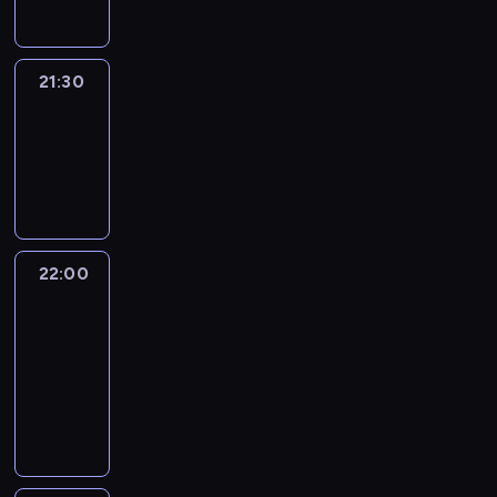
21:30
Elite
Escapes
21:30
-
22:00
wywiad
22:00
CNN
Newsroom
Sunday
22:00
-
23:00
program
publicystyczny