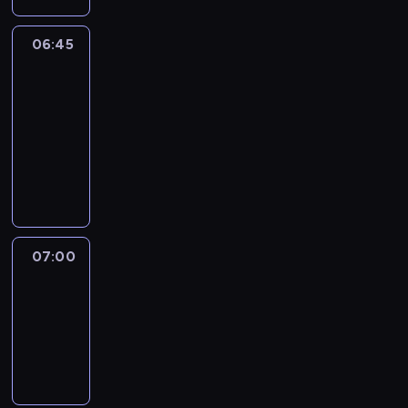
06:45
CNN
Marketplace
Middle
East
06:45
-
07:00
program
publicystyczny
07:00
CNN
Newsroom
07:00
-
07:30
program
informacyjny