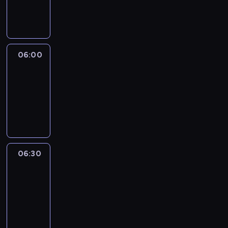
06:00
program
publicystyczny
06:00
CNN
Newsroom
06:00
-
06:30
program
informacyjny
06:30
Marketplace
Asia
06:30
-
06:45
program
publicystyczny