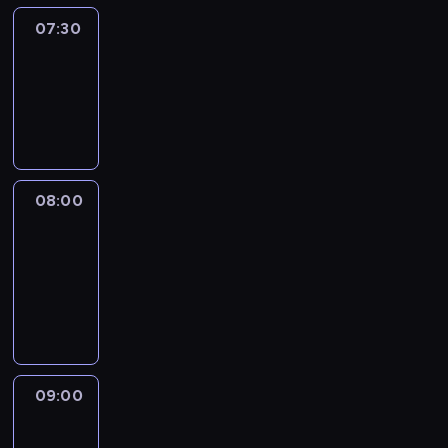
07:30
Elite
Escapes
07:30
-
08:00
wywiad
08:00
CNN
Newsroom
08:00
-
09:00
program
informacyjny
09:00
CNN
Newsroom
09:00