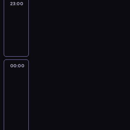
23:00
CNN
Newsroom
Sunday
23:00
-
00:00
program
publicystyczny
00:00
Musk,
Bezos
and
the
New
Space
Race
00:00
-
01:00
film
dokumentalny