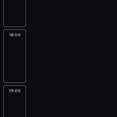
-
18:00
program
publicystyczny
18:00
CNN
Newsroom
Sunday
18:00
-
19:00
program
publicystyczny
19:00
CNN
Newsroom
Sunday
19:00
-