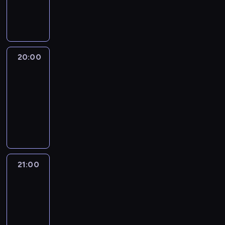
20:00
program
publicystyczny
20:00
CNN
Newsroom
Sunday
20:00
-
21:00
program
publicystyczny
21:00
World
Sport
21:00
-
21:30
program
informacyjny