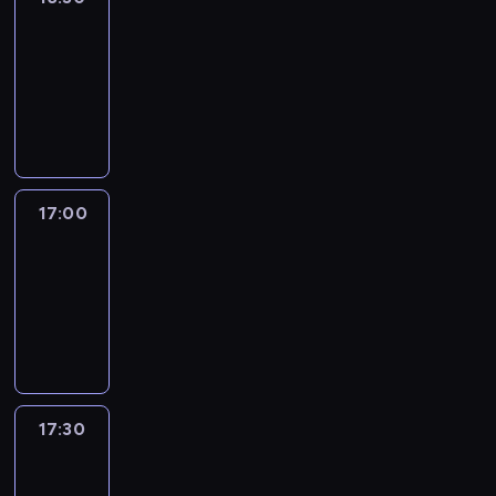
Africa
16:30
-
17:00
program
publicystyczny
17:00
African
Voices
17:00
-
17:30
program
publicystyczny
17:30
Connecting
Africa
17:30