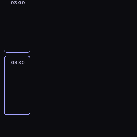
03:00
Connecting
Africa
03:00
-
03:30
program
publicystyczny
03:30
Inside
Africa
03:30
-
04:00
program
publicystyczny