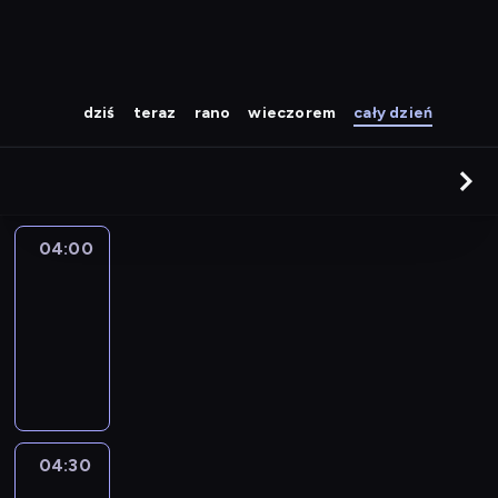
dziś
teraz
rano
wieczorem
cały dzień
04:00
CNN
Newsroom
04:00
-
04:30
program
informacyjny
04:30
World
Sport