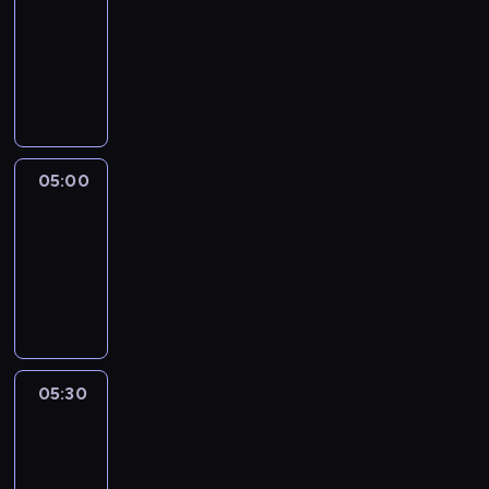
04:30
-
05:00
program
informacyjny
05:00
CNN
Newsroom
05:00
-
05:30
program
informacyjny
05:30
Inside
Africa
05:30
-