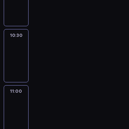
10:30
program
publicystyczny
10:30
Inside
Africa
10:30
-
11:00
program
publicystyczny
11:00
CNN
This
Morning
11:00
-
12:00
program
publicystyczny