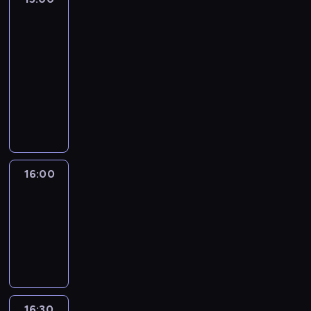
Politics:
With
Manu
Raju
15:00
-
16:00
program
publicystyczny
16:00
World
Sport
16:00
-
16:30
program
informacyjny
16:30
Inside