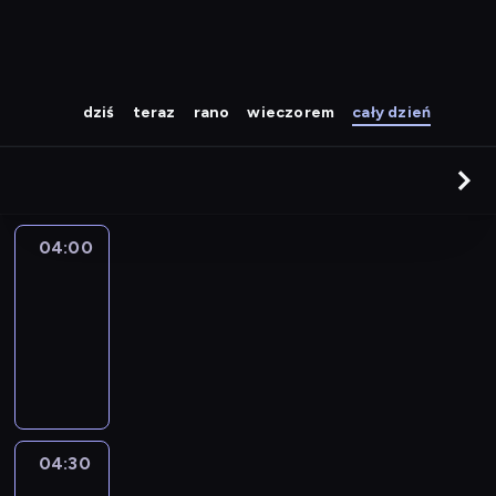
dziś
teraz
rano
wieczorem
cały dzień
04:00
CNN
Newsroom
04:00
-
04:30
program
informacyjny
04:30
World
Sport