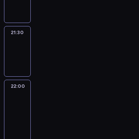
21:30
program
informacyjny
21:30
Elite
Escapes
21:30
-
22:00
wywiad
22:00
CNN
Newsroom
Sunday
22:00
-
23:00
program
publicystyczny