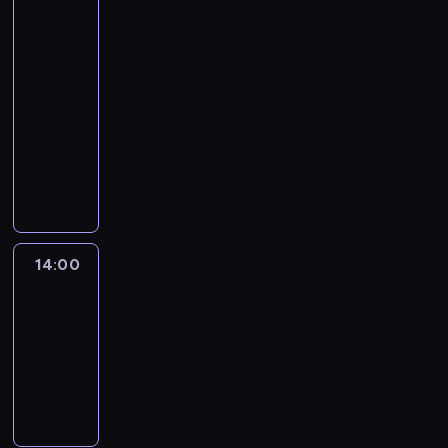
Jake
Tapper
and
Dana
Bash
13:00
-
14:00
program
publicystyczny
14:00
Fareed
Zakaria
GPS
14:00
-
15:00
program
publicystyczny