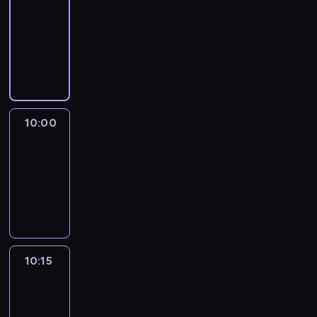
-
10:00
program
informacyjny
10:00
Marketplace
Asia
10:00
-
10:15
program
publicystyczny
10:15
CNN
Marketplace
Middle
East