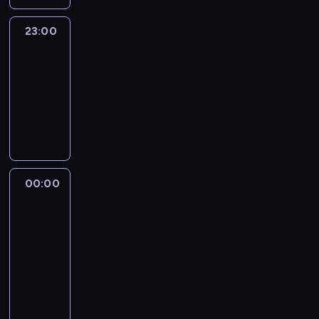
23:00
CNN
Newsroom
Sunday
23:00
-
00:00
program
publicystyczny
00:00
Musk,
Bezos
and
the
New
Space
Race
00:00
-
01:00
film