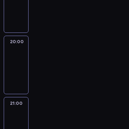
-
20:00
program
publicystyczny
20:00
CNN
Newsroom
Sunday
20:00
-
21:00
program
publicystyczny
21:00
World
Sport
21:00
-