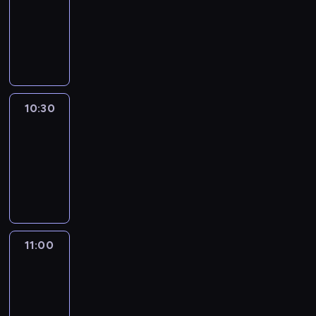
10:15
-
10:30
program
publicystyczny
10:30
Inside
Africa
10:30
-
11:00
program
publicystyczny
11:00
CNN
This
Morning
11:00
-