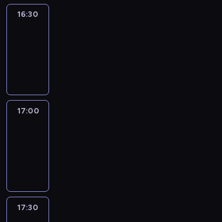
16:30
Inside
Africa
16:30
-
17:00
program
publicystyczny
17:00
African
Voices
17:00
-
17:30
program
publicystyczny
17:30
Connecting
Africa