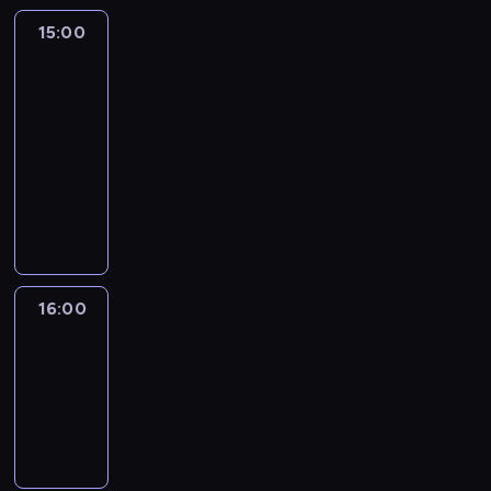
15:00
Inside
Politics:
With
Manu
Raju
15:00
-
16:00
program
publicystyczny
16:00
World
Sport
16:00
-
16:30
program
informacyjny