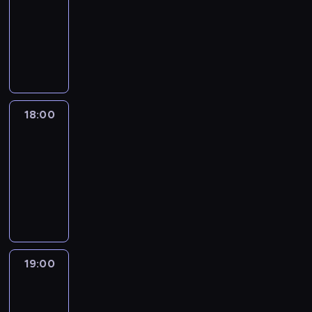
17:30
-
18:00
program
publicystyczny
18:00
CNN
Newsroom
Sunday
18:00
-
19:00
program
publicystyczny
19:00
CNN
Newsroom
Sunday
19:00