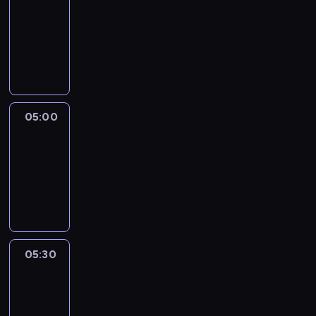
04:30
-
05:00
program
informacyjny
05:00
CNN
Newsroom
05:00
-
05:30
program
informacyjny
05:30
Inside
Africa
05:30
-