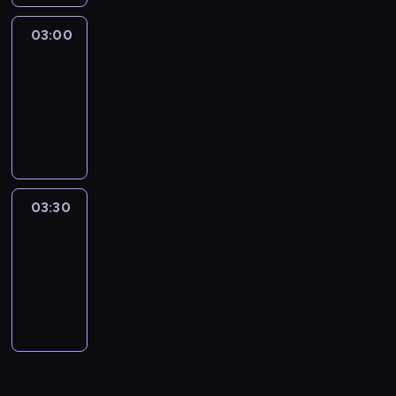
03:00
Connecting
Africa
03:00
-
03:30
program
publicystyczny
03:30
Inside
Africa
03:30
-
04:00
program
publicystyczny