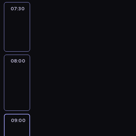
07:30
Elite
Escapes
07:30
-
08:00
wywiad
08:00
CNN
Newsroom
08:00
-
09:00
program
informacyjny
09:00
CNN
Newsroom
09:00