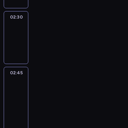
02:30
Marketplace
Asia
02:30
-
02:45
program
publicystyczny
02:45
CNN
Marketplace
Middle
East
02:45
-
03:00
program
publicystyczny