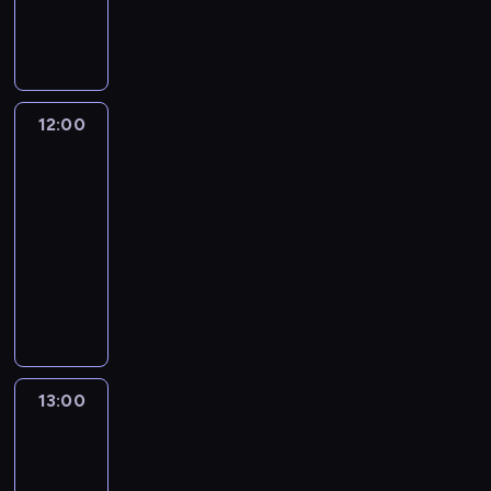
12:00
program
publicystyczny
12:00
Inside
Politics:
With
Manu
Raju
12:00
-
13:00
program
publicystyczny
13:00
State
of
the
Union:
With