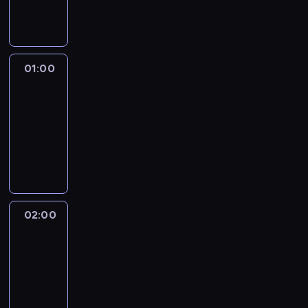
dokumentalny
01:00
Fareed
Zakaria
GPS
01:00
-
02:00
program
publicystyczny
02:00
African
Voices
02:00
-
02:30
program
publicystyczny