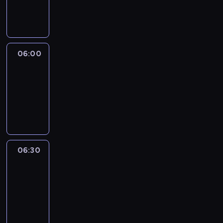
06:00
program
publicystyczny
06:00
CNN
Newsroom
06:00
-
06:30
program
informacyjny
06:30
Marketplace
Asia
06:30
-
06:45
program
publicystyczny