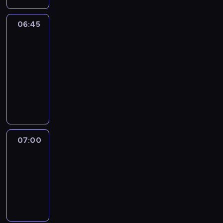
06:45
CNN
Marketplace
Middle
East
06:45
-
07:00
program
publicystyczny
07:00
CNN
Newsroom
07:00
-
07:30
program
informacyjny