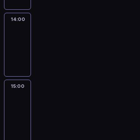
14:00
Connect
the
World
14:00
-
15:00
program
publicystyczny
15:00
One
World
with
Z.
Asher
&
B.
Golodryga
15:00