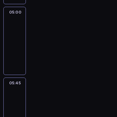
05:00
The
Story
Is
With
Elex
Michaelson
05:00
-
05:45
program
publicystyczny
05:45
World
Sport
05:45
-
06:00
program
informacyjny