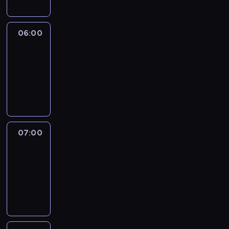
06:00
CNN
Newsroom
06:00
-
07:00
program
informacyjny
07:00
CNN
Newsroom
07:00
-
07:45
program
informacyjny