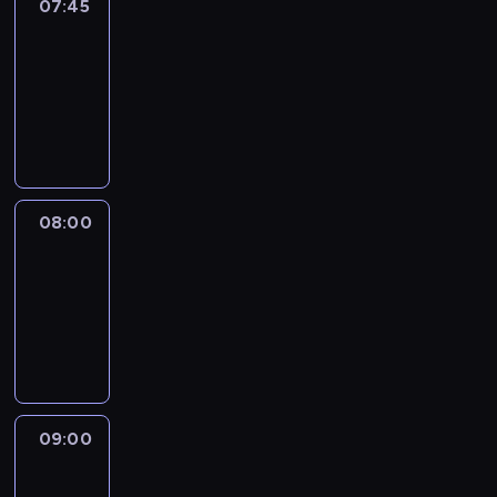
07:45
World
Sport
07:45
-
08:00
program
informacyjny
08:00
CNN
Newsroom
08:00
-
09:00
program
informacyjny
09:00
CNN
Headline
Express