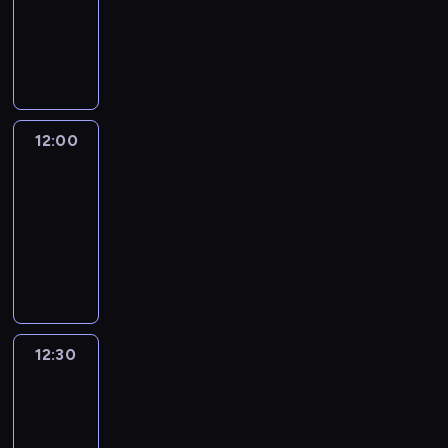
-
12:00
program
informacyjny
12:00
CNN
News
Central
12:00
-
12:30
program
informacyjny
12:30
World
Sport
12:30
-
13:00
program