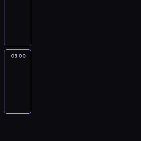
NewsNight
02:00
-
03:00
program
publicystyczny
03:00
Laura
Coates
Live
03:00
-
04:00
program
publicystyczny