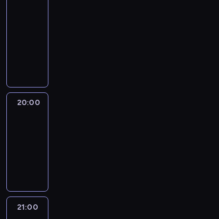
Max
Foster
19:00
-
20:00
program
publicystyczny
20:00
Quest
Means
Business
20:00
-
21:00
program
informacyjny
21:00
The
Lead