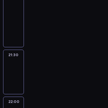
with
Jake
Tapper
21:00
-
21:30
program
publicystyczny
21:30
World
Sport
21:30
-
22:00
program
informacyjny
22:00
The
Brief: