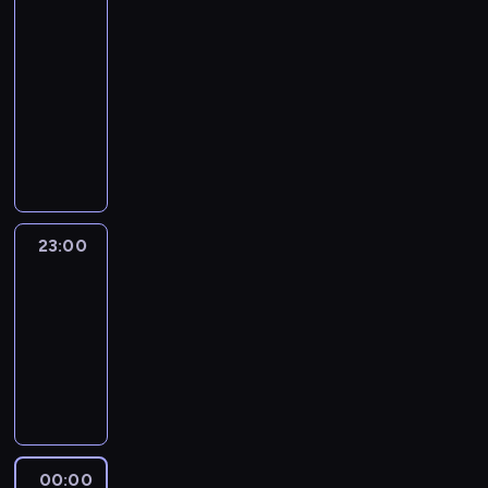
With
Jim
Sciutto
22:00
-
23:00
program
informacyjny
23:00
Erin
Burnett
OutFront
23:00
-
00:00
program
publicystyczny
00:00
Anderson