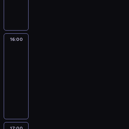
-
16:00
program
publicystyczny
16:00
One
World
with
Z.
Asher
&
B.
Golodryga
16:00
-
17:00
program
publicystyczny
17:00
Amanpour