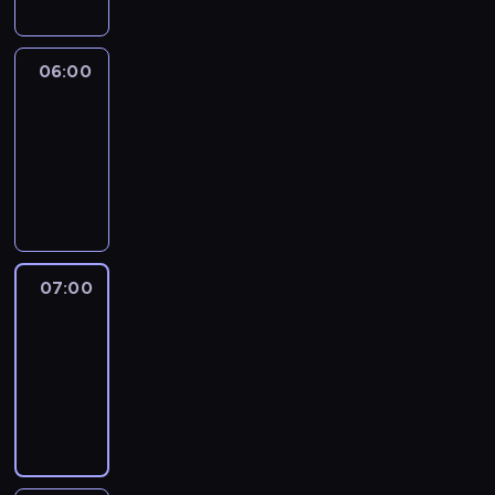
06:00
CNN
Newsroom
06:00
-
07:00
program
informacyjny
07:00
CNN
Newsroom
07:00
-
07:45
program
informacyjny