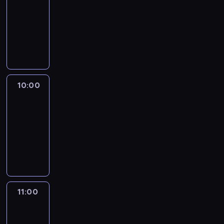
09:00
-
10:00
program
publicystyczny
10:00
CNN
This
Morning
10:00
-
11:00
program
publicystyczny
11:00
CNN
News
Central