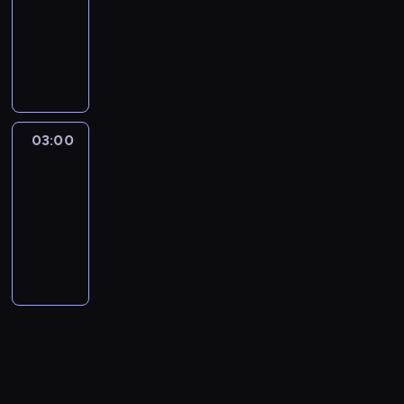
02:00
-
03:00
program
publicystyczny
03:00
Laura
Coates
Live
03:00
-
04:00
program
publicystyczny