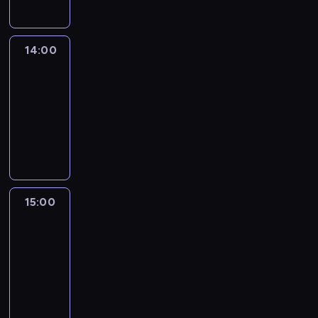
14:00
Connect
the
World
14:00
-
15:00
program
publicystyczny
15:00
One
World
with
Z.
Asher
&
B.
Golodryga
15:00