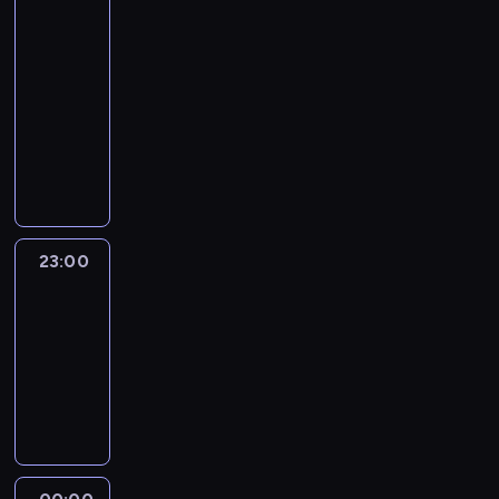
Brief:
With
Jim
Sciutto
22:00
-
23:00
program
informacyjny
23:00
Erin
Burnett
OutFront
23:00
-
00:00
program
publicystyczny