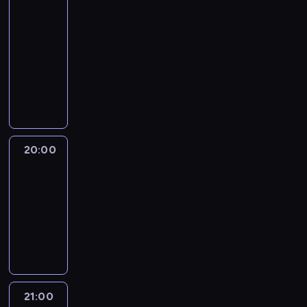
with
Max
Foster
19:00
-
20:00
program
publicystyczny
20:00
Quest
Means
Business
20:00
-
21:00
program
informacyjny
21:00
The