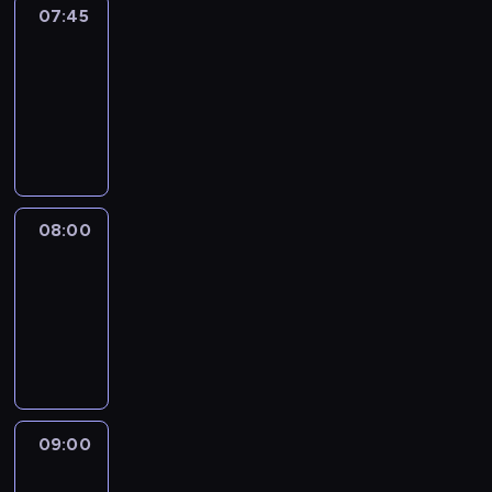
07:45
World
Sport
07:45
-
08:00
program
informacyjny
08:00
CNN
Newsroom
08:00
-
09:00
program
informacyjny
09:00
CNN
Headline
Express