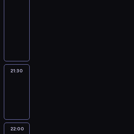
Lead
with
Jake
Tapper
21:00
-
21:30
program
publicystyczny
21:30
World
Sport
21:30
-
22:00
program
informacyjny
22:00
The