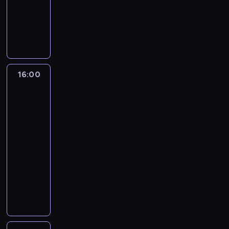
-
16:00
program
publicystyczny
16:00
One
World
with
Z.
Asher
&
B.
Golodryga
16:00
-
17:00
program
publicystyczny