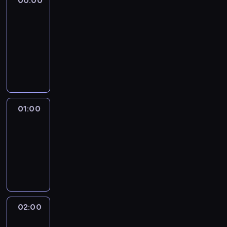
00:00
Anderson
Cooper
360
00:00
-
01:00
program
publicystyczny
01:00
The
Source
01:00
-
02:00
program
publicystyczny
02:00
CNN
NewsNight