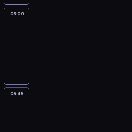
05:00
The
Story
Is
With
Elex
Michaelson
05:00
-
05:45
program
publicystyczny
05:45
World
Sport
05:45
-
06:00
program
informacyjny