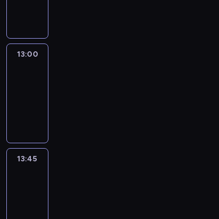
13:00
program
informacyjny
13:00
Connect
the
World
13:00
-
13:45
program
publicystyczny
13:45
World
Sport
13:45
-
14:00
program
informacyjny