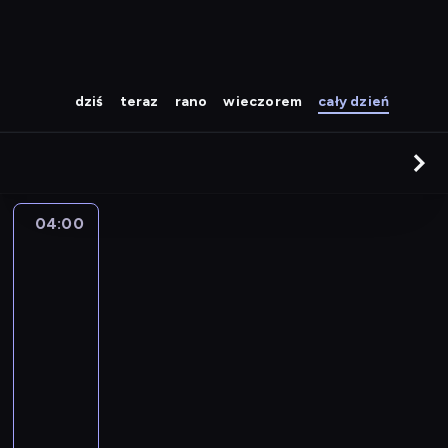
dziś
teraz
rano
wieczorem
cały dzień
04:00
The
Story
Is
With
Elex
Michaelson
04:00
-
05:00
program
publicystyczny