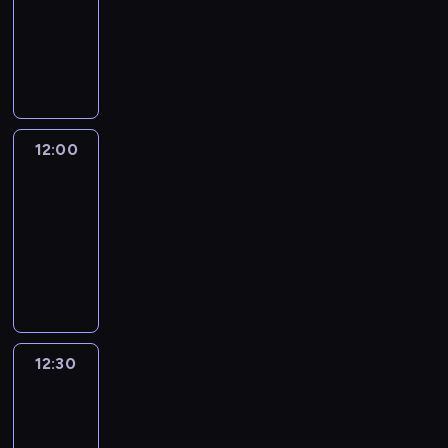
11:00
-
12:00
program
informacyjny
12:00
CNN
News
Central
12:00
-
12:30
program
informacyjny
12:30
World
Sport
12:30
-