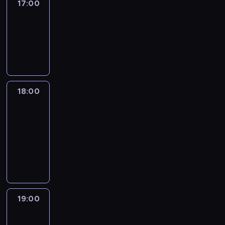
17:00
Amanpour
17:00
-
18:00
program
publicystyczny
18:00
Isa
Soares
Tonight
18:00
-
19:00
program
informacyjny
19:00
What
We
Know